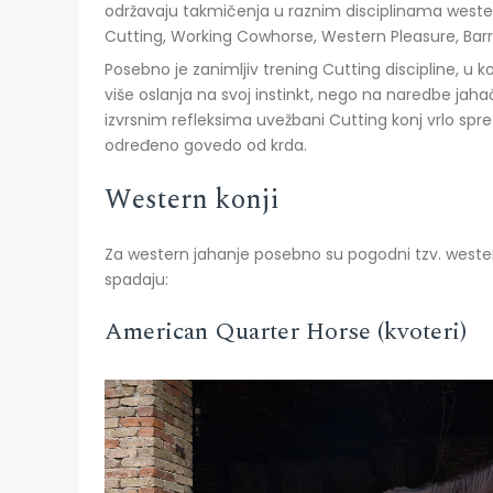
održavaju takmičenja u raznim disciplinama wester
Cutting, Working Cowhorse, Western Pleasure, Barre
Posebno je zanimljiv trening Cutting discipline, u k
više oslanja na svoj instinkt, nego na naredbe jahač
izvrsnim refleksima uvežbani Cutting konj vrlo spr
određeno govedo od krda.
Western konji
Za western jahanje posebno su pogodni tzv. wester
spadaju:
American Quarter Horse (kvoteri)