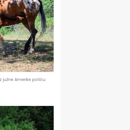
iz južne Amerike potiču: