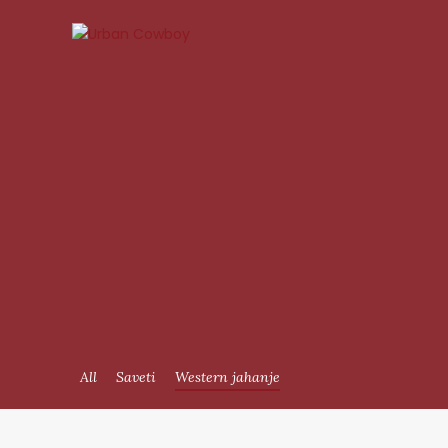
All
Saveti
Western jahanje