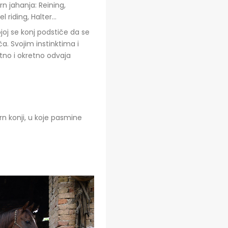
n jahanja: Reining,
l riding, Halter…
ojoj se konj podstiče da se
a. Svojim instinktima i
etno i okretno odvaja
n konji, u koje pasmine