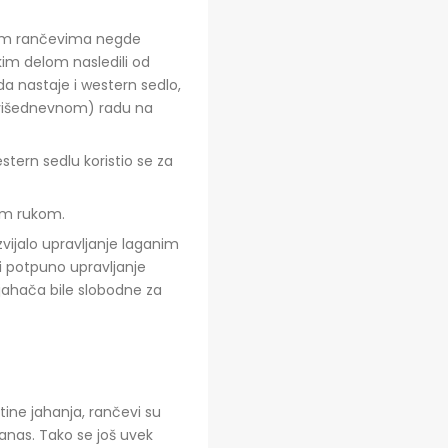
kim rančevima negde
kim delom nasledili od
da nastaje i western sedlo,
 višednevnom) radu na
tern sedlu koristio se za
nom rukom.
zvijalo upravljanje laganim
e i potpuno upravljanje
jahača bile slobodne za
tine jahanja, rančevi su
danas. Tako se još uvek