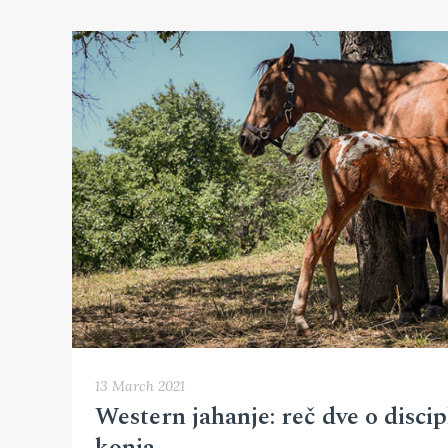
13 March 2021
Western jahanje: reč dve o disci