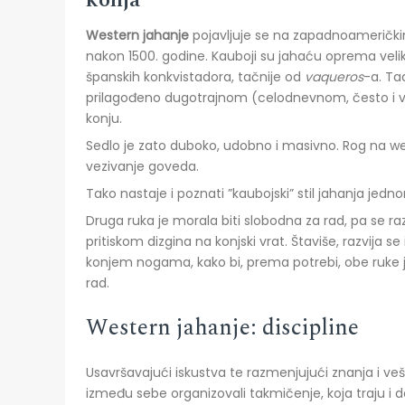
konja
Western
j
ahanje
pojavljuje se na zapadnoamerič
nakon 1500. godine. Kauboji su jahaću oprema veli
španskih konkvistadora, tačnije od
vaqueros
-a. Ta
prilagođeno dugotrajnom (celodnevnom, često i
konju.
Sedlo je zato duboko, udobno i masivno. Rog na wes
vezivanje goveda.
Tako nastaje i poznati ”kaubojski” stil jahanja jed
Druga ruka je morala biti slobodna za rad, pa se ra
pritiskom dizgina na konjski vrat. Štaviše, razvija s
konjem nogama, kako bi, prema potrebi, obe ruke 
rad.
Western jahanje: discipline
Usavršavajući iskustva te razmenjujući znanja i veš
između sebe organizovali takmičenje, koja traju i 