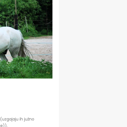
(uzgajaju ih južno
e)).