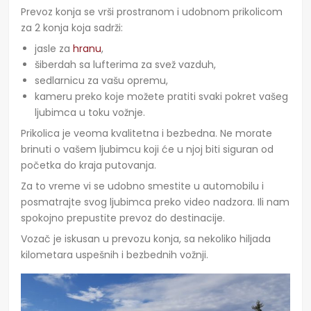
Prevoz konja se vrši prostranom i udobnom prikolicom
za 2 konja koja sadrži:
jasle za
hranu
,
šiberdah sa lufterima za svež vazduh,
sedlarnicu za vašu opremu,
kameru preko koje možete pratiti svaki pokret vašeg
ljubimca u toku vožnje.
Prikolica je veoma kvalitetna i bezbedna. Ne morate
brinuti o vašem ljubimcu koji će u njoj biti siguran od
početka do kraja putovanja.
Za to vreme vi se udobno smestite u automobilu i
posmatrajte svog ljubimca preko video nadzora. Ili nam
spokojno prepustite prevoz do destinacije.
Vozač je iskusan u prevozu konja, sa nekoliko hiljada
kilometara uspešnih i bezbednih vožnji.