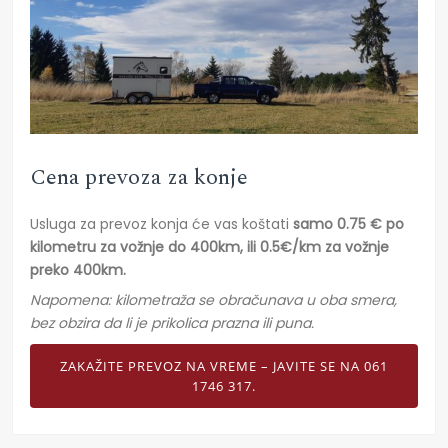
Cena prevoza za konje
Usluga za prevoz konja će vas koštati
samo 0.75 € po
kilometru
za vožnje do 400km, ili 0.5€/km za vožnje
preko 400km.
Napomena: kilometraža se obračunava u oba smera,
bez obzira da li je prikolica prazna ili puna.
ZAKAŽITE PREVOZ NA VREME – JAVITE SE NA 061
1746 317.