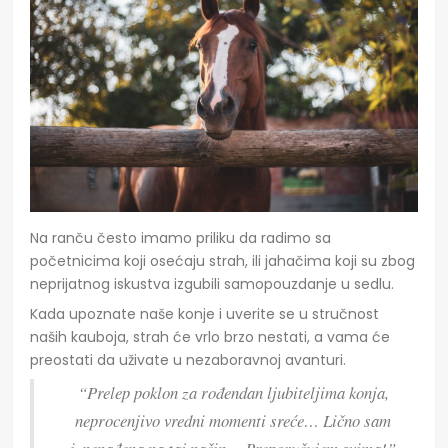
Na ranču često imamo priliku da radimo sa
početnicima koji osećaju strah, ili jahačima koji su zbog
neprijatnog iskustva izgubili samopouzdanje u sedlu.
Kada upoznate naše konje i uverite se u stručnost
naših kauboja, strah će vrlo brzo nestati, a vama će
preostati da uživate u nezaboravnoj avanturi.
“Prelep poklon za rođendan ljubiteljima konja,
neprocenjivo vredni momenti sreće… Lično sam