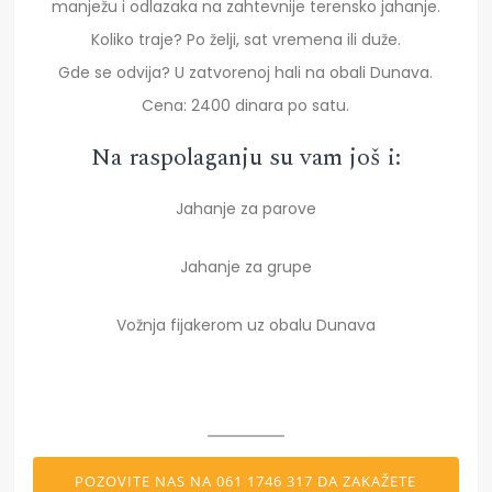
manježu i odlazaka na zahtevnije terensko jahanje.
Koliko traje? Po želji, sat vremena ili duže.
Gde se odvija? U zatvorenoj hali na obali Dunava.
Cena: 2400 dinara po satu.
Na raspolaganju su vam još i:
Jahanje za parove
Jahanje za grupe
Vožnja fijakerom uz obalu Dunava
POZOVITE NAS NA 061 1746 317 DA ZAKAŽETE