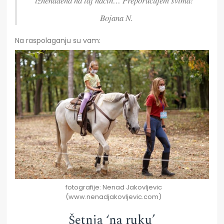
iznenađena na taj način… Preporučujem svima!”
Bojana N.
Na raspolaganju su vam:
fotografije: Nenad Jakovljevic
(www.nenadjakovljevic.com)
Šetnja ‘na ruku’