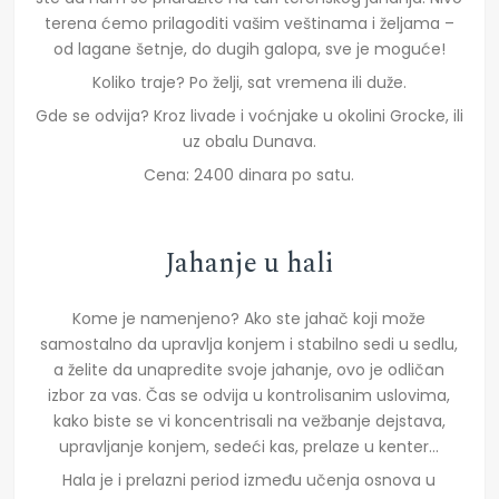
terena ćemo prilagoditi vašim veštinama i željama –
od lagane šetnje, do dugih galopa, sve je moguće!
Koliko traje? Po želji, sat vremena ili duže.
Gde se odvija? Kroz livade i voćnjake u okolini Grocke, ili
uz obalu Dunava.
Cena: 2400 dinara po satu.
Jahanje u hali
Kome je namenjeno? Ako ste jahač koji može
samostalno da upravlja konjem i stabilno sedi u sedlu,
a želite da unapredite svoje jahanje, ovo je odličan
izbor za vas. Čas se odvija u kontrolisanim uslovima,
kako biste se vi koncentrisali na vežbanje dejstava,
upravljanje konjem, sedeći kas, prelaze u kenter…
Hala je i prelazni period između učenja osnova u