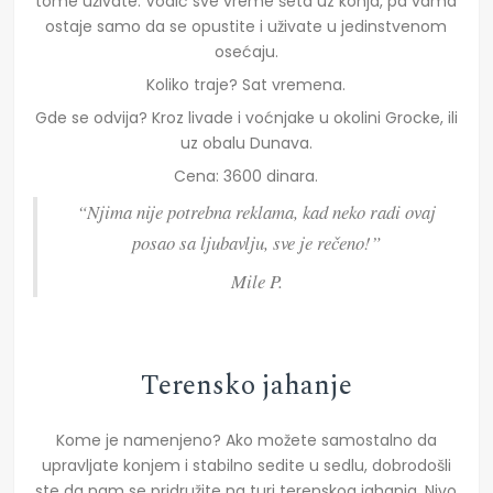
tome uživate. Vodič sve vreme šeta uz konja, pa vama
ostaje samo da se opustite i uživate u jedinstvenom
osećaju.
Koliko traje? Sat vremena.
Gde se odvija? Kroz livade i voćnjake u okolini Grocke, ili
uz obalu Dunava.
Cena: 3600 dinara.
“Njima nije potrebna reklama, kad neko radi ovaj
posao sa ljubavlju, sve je rečeno!”
Mile P.
Terensko jahanje
Kome je namenjeno? Ako možete samostalno da
upravljate konjem i stabilno sedite u sedlu, dobrodošli
ste da nam se pridružite na turi terenskog jahanja. Nivo