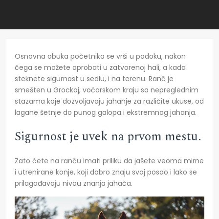
Osnovna obuka početnika se vrši u padoku, nakon
čega se možete oprobati u zatvorenoj hali, a kada
steknete sigurnost u sedlu, i na terenu. Ranč je
smešten u Grockoj, voćarskom kraju sa nepreglednim
stazama koje dozvoljavaju jahanje za različite ukuse, od
lagane šetnje do punog galopa i ekstremnog jahanja.
Sigurnost je uvek na prvom mestu.
Zato ćete na ranču imati priliku da jašete veoma mirne
i utrenirane konje, koji dobro znaju svoj posao i lako se
prilagođavaju nivou znanja jahača.