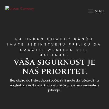
MENU
NA URBAN COWBOY RANČU
IMATE JEDINSTVENU PRILIKU DA
NAUČITE WESTERN STIL
JAHANJA.
VAŠA SIGURNOST JE
NAŠ PRIORITET.
Bez obzira da li ste potpuni početnik ili znate da jašete ali na
engleskom sedlu, naši kauboji uvešće vas u osnove western
jahanja.