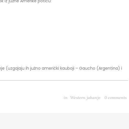
k iz južne Amerike potiču:
e (uzgajaju ih južno američki kauboji – Gaucho (Argentina) i
in
Western jahanje
0
comments