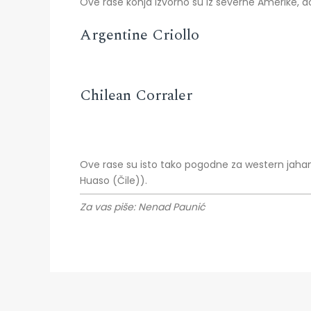
Ove rase konja izvorno su iz severne Amerike, do
Argentine Criollo
Chilean Corraler
Ove rase su isto tako pogodne za western jahanj
Huaso (Čile)).
Za vas piše: Nenad Paunić