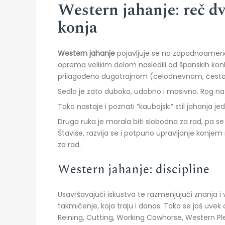
Western jahanje: reč d
konja
Western
j
ahanje
pojavljuje se na zapadnoameri
oprema velikim delom nasledili od španskih kon
prilagođeno dugotrajnom (celodnevnom, često 
Sedlo je zato duboko, udobno i masivno. Rog na 
Tako nastaje i poznati ”kaubojski” stil jahanja 
Druga ruka je morala biti slobodna za rad, pa se 
Štaviše, razvija se i potpuno upravljanje konje
za rad.
Western jahanje: discipline
Usavršavajući iskustva te razmenjujući znanja i
takmičenje, koja traju i danas. Tako se još uve
Reining, Cutting, Working Cowhorse, Western Plea