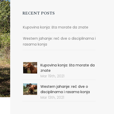
RECENT POSTS
Kupovina konja: šta morate da znate
Western jahanje: reč dve o disciplinama i
rasama konja
Kupovina konja: šta morate da
znate
Mar 19th, 2021
Western jahanje: reč dve o
disciplinama i rasama konja
Mar 13th, 2021