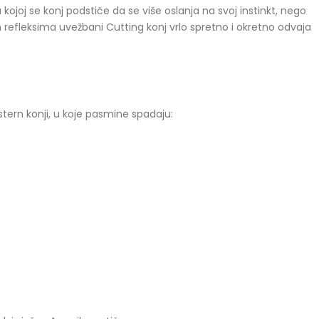
 kojoj se konj podstiče da se više oslanja na svoj instinkt, nego
m refleksima uvežbani Cutting konj vrlo spretno i okretno odvaja
tern konji, u koje pasmine spadaju: