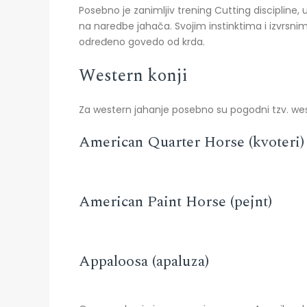
Posebno je zanimljiv trening Cutting discipline, u
na naredbe jahača. Svojim instinktima i izvrsni
određeno govedo od krda.
Western konji
Za western jahanje posebno su pogodni tzv. wes
American Quarter Horse (kvoteri)
American Paint Horse (pejnt)
Appaloosa (apaluza)