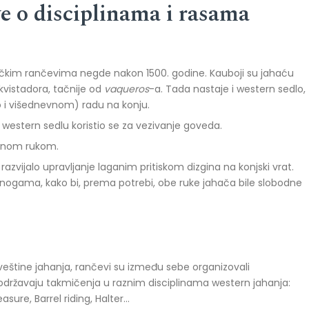
ve o disciplinama i rasama
čkim rančevima negde nakon 1500. godine. Kauboji su jahaću
kvistadora, tačnije od
vaqueros
-a. Tada nastaje i western sedlo,
i višednevnom) radu na konju.
western sedlu koristio se za vezivanje goveda.
jednom rukom.
razvijalo upravljanje laganim pritiskom dizgina na konjski vrat.
m nogama, kako bi, prema potrebi, obe ruke jahača bile slobodne
 veštine jahanja, rančevi su između sebe organizovali
k održavaju takmičenja u raznim disciplinama western jahanja:
sure, Barrel riding, Halter…