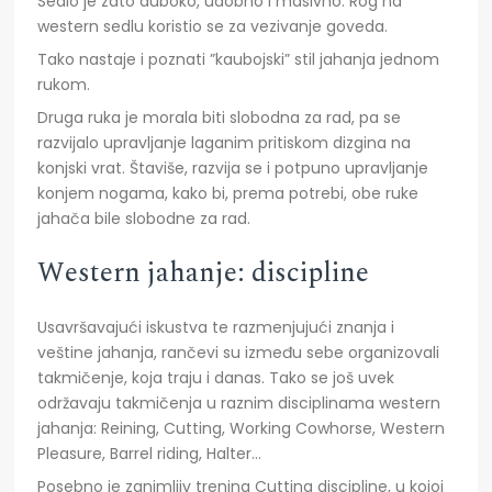
Sedlo je zato duboko, udobno i masivno. Rog na
western sedlu koristio se za vezivanje goveda.
Tako nastaje i poznati ”kaubojski” stil jahanja jednom
rukom.
Druga ruka je morala biti slobodna za rad, pa se
razvijalo upravljanje laganim pritiskom dizgina na
konjski vrat. Štaviše, razvija se i potpuno upravljanje
konjem nogama, kako bi, prema potrebi, obe ruke
jahača bile slobodne za rad.
Western jahanje: discipline
Usavršavajući iskustva te razmenjujući znanja i
veštine jahanja, rančevi su između sebe organizovali
takmičenje, koja traju i danas. Tako se još uvek
održavaju takmičenja u raznim disciplinama western
jahanja: Reining, Cutting, Working Cowhorse, Western
Pleasure, Barrel riding, Halter…
Posebno je zanimljiv trening Cutting discipline, u kojoj