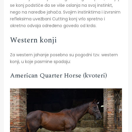
se konj podstiče da se više oslanja na svoj instinkt,
nego na naredbe jahača. Svojim instinktima i izvrsnim
refleksima uvežbani Cutting konj vrlo spretno i
okretno odvaja određeno govedo od krda.
Western konji
Za western jahanje posebno su pogodni tzv. western
konji, u koje pasmine spadaju:
American Quarter Horse (kvoteri)