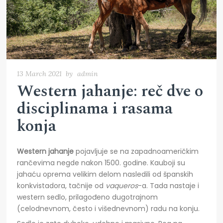
13 March 2021
by
admin
Western jahanje: reč dve o
disciplinama i rasama
konja
Western
j
ahanje
pojavljuje se na zapadnoameričkim
rančevima negde nakon 1500. godine. Kauboji su
jahaću oprema velikim delom nasledili od španskih
konkvistadora, tačnije od
vaqueros
-a. Tada nastaje i
western sedlo, prilagođeno dugotrajnom
(celodnevnom, često i višednevnom) radu na konju.