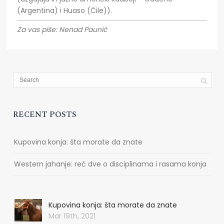
(Argentina) i Huaso (Čile)).
Za vas piše: Nenad Paunić
RECENT POSTS
Kupovina konja: šta morate da znate
Western jahanje: reč dve o disciplinama i rasama konja
Kupovina konja: šta morate da znate
Mar 19th, 2021