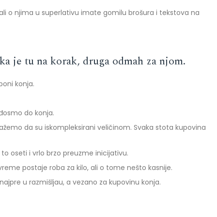
u, ali o njima u superlativu imate gomilu brošura i tekstova na
ka je tu na korak, druga odmah za njom.
poni konja.
ođosmo do konja.
ri kažemo da su iskompleksirani veličinom. Svaka stota kupovina
to oseti i vrlo brzo preuzme inicijativu.
vreme postaje roba za kilo, ali o tome nešto kasnije.
jpre u razmišljau, a vezano za kupovinu konja.