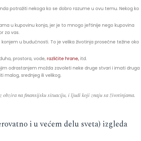
 onda potražiti nekoga ko se dobro razume u ovu temu. Nekog ko
ama u kupovinu konja, jer je to mnogo jeftinije nego kupovina
r za vas.
konjem u budućnosti. To je velika životinja prosečne težine oko
azduha, prostora, vode,
različite hrane,
itd.
jim odrastanjem možda zavoleti neke druge stvari i imati druga
iti malog, srednjeg ili velikog.
obzira na finansijsku situaciju, i ljudi koji znaju sa životinjama.
erovatno i u većem delu sveta) izgleda