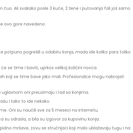
 čuo. Ali svakako posle 3 kuće, 2 žene i putovanja fali još samo
 sve ovo gore navedeno.
e potpuno pogrešili u odabiru konja, mada ide koliko para toliko
 će se time i baviti, uprkos velikoj količini novca.
nih koji se time bave jako mali. Profesionalce mogu nabrojati
, a uglavnom oni preuzimaju i rad sa konjima.
 jašu i tako to ide nekako.
eme. Oni su naučili sve za 5 meseci na internetu.
a su odrasla, a bila su izgovor za kupovinu konja.
 rapidno mršave, zovu se stručnjaci koji malo ublažavaju tugu i na