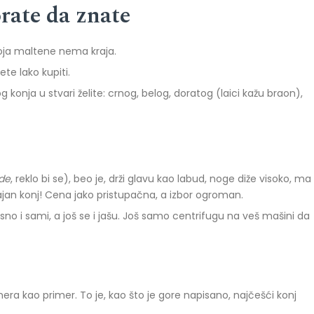
rate da znate
oja maltene nema kraja.
te lako kupiti.
og konja u stvari želite: crnog, belog, doratog (laici kažu braon),
ide
, reklo bi se), beo je, drži glavu kao labud, noge diže visoko, ma
 sjajan konj! Cena jako pristupačna, a izbor ogroman.
esno i sami, a još se i jašu. Još samo centrifugu na veš mašini da
a kao primer. To je, kao što je gore napisano, najčešći konj