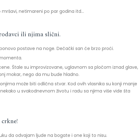
tko mršavi, netimareni po par godina itd…
davci ili njima slični.
 i ponovo postave na noge. Dečački san će brzo proći.
og momenta.
ih cene. Štale su improvizovane, uglavnom sa pločom iznad glave,
e konj mokar, nego da mu bude hladno.
konjima može biti odlična stvar. Kod ovih vlasnika su konji manje
a nekako u svakodnevnom životu i radu sa njima više vide šta
 crkne!
uku da odvajam ljude na bogate i one koji to nisu.