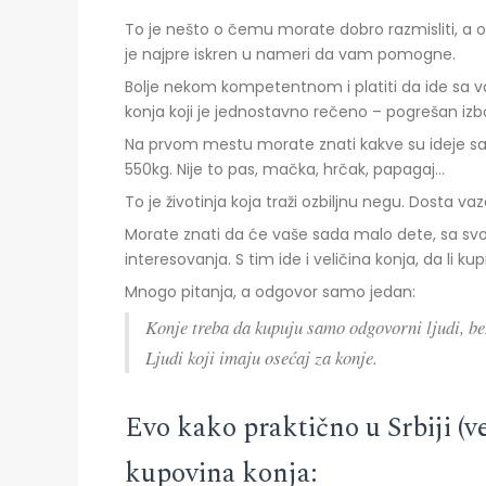
To je nešto o čemu morate dobro razmisliti, a
je najpre iskren u nameri da vam pomogne.
Bolje nekom kompetentnom i platiti da ide sa v
konja koji je jednostavno rečeno – pogrešan izbo
Na prvom mestu morate znati kakve su ideje sa 
550kg. Nije to pas, mačka, hrčak, papagaj…
To je životinja koja traži ozbiljnu negu. Dosta v
Morate znati da će vaše sada malo dete, sa svo
interesovanja. S tim ide i veličina konja, da li kup
Mnogo pitanja, a odgovor samo jedan:
Konje treba da kupuju samo odgovorni ljudi, bez 
Ljudi koji imaju osećaj za konje.
Evo kako praktično u Srbiji (v
kupovina konja: