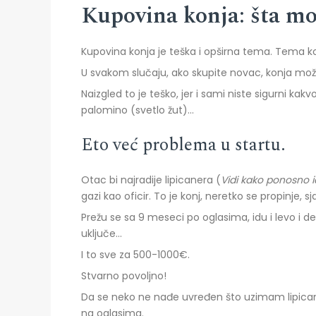
Kupovina konja: šta mo
Kupovina konja je teška i opširna tema. Tema k
U svakom slučaju, ako skupite novac, konja može
Naizgled to je teško, jer i sami niste sigurni kakv
palomino (svetlo žut)…
Eto već problema u startu.
Otac bi najradije lipicanera (
Vidi kako ponosno 
gazi kao oficir. To je konj, neretko se propinje,
Prežu se sa 9 meseci po oglasima, idu i levo i d
uključe…
I to sve za 500-1000€.
Stvarno povoljno!
Da se neko ne nađe uvređen što uzimam lipicaner
na oglasima.