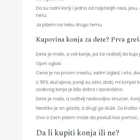
Da su radni konji i jedna od najstarijih rasa, jes
netu.
Ja pišem na neku drugu temu.
Kupovina konja za dete? Prva greš
Dete je malo, a voli konje, pa će roditelj da kupi 
Opet oglasi.
Cena je na prvom mestu, zatim izgled, i eto, d
U 95% slučajeva, poniji su oštri, drski, mi konja
ovakvog konja je bila dobra i opravdana.
Dete je malo, a roditelj nedovoljno stručan. Konj 
Neretko je on gazda, a drugi ga služe. Za kratko 
Ovo o čem pišem može da posluži kao pomoć, na
Da li kupiti konja ili ne?