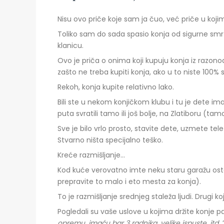
Nisu ovo priče koje sam ja čuo, već priče u ko
Toliko sam do sada spasio konja od sigurne sm
klanicu.
Ovo je priča o onima koji kupuju konja iz razono
zašto ne treba kupiti konja, ako u to niste 100% s
Rekoh, konja kupite relativno lako.
Bili ste u nekom konjičkom klubu i tu je dete im
puta svratili tamo ili još bolje, na Zlatiboru (tamo
Sve je bilo vrlo prosto, stavite dete, uzmete tel
Stvarno ništa specijalno teško.
Kreće razmišljanje…
Kod kuće verovatno imte neku staru garažu ostal
prepravite to malo i eto mesta za konja).
To je razmišljanje srednjeg staleža ljudi. Drugi k
Pogledali su vaše uslove u kojima držite konje pa
opremu, imaću bar 3 radnika, velike ispuste, itd…