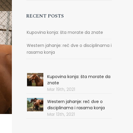
RECENT POSTS
Kupovina konja: šta morate da znate
Western jahanje: reč dve o disciplinama i
rasama konja
Kupovina konja: šta morate da
znate
Mar 19th, 2021
Western jahanje: reč dve o
disciplinama i rasama konja
Mar 13th, 2021