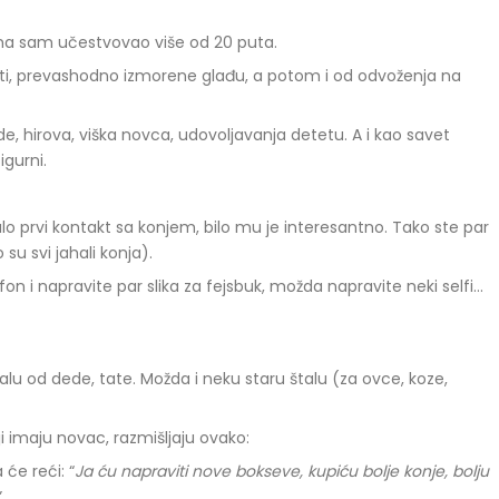
jima sam učestvovao više od 20 puta.
rti, prevashodno izmorene glađu, a potom i od odvoženja na
de, hirova, viška novca, udovoljavanja detetu. A i kao savet
igurni.
alo prvi kontakt sa konjem, bilo mu je interesantno. Tako ste par
 su svi jahali konja).
efon i napravite par slika za fejsbuk, možda napravite neki selfi…
u od dede, tate. Možda i neku staru štalu (za ovce, koze,
oji imaju novac, razmišljaju ovako:
 će reći: “
Ja ću napraviti nove bokseve, kupiću bolje konje, bolju
”