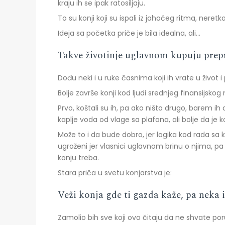
kraju ih se ipak ratosiljaju.
To su konji koji su ispali iz jahaćeg ritma, nere
Ideja sa početka priče je bila idealna, ali…
Takve životinje uglavnom kupuju prepro
Dođu neki i u ruke časnima koji ih vrate u život
Bolje završe konji kod ljudi srednjeg finansijsk
Prvo, koštali su ih, pa ako ništa drugo, barem 
kaplje voda od vlage sa plafona, ali bolje da j
Može to i da bude dobro, jer logika kod rada sa 
ugroženi jer vlasnici uglavnom brinu o njima, p
konju treba.
Stara priča u svetu konjarstva je:
Veži konja gde ti gazda kaže, pa neka i
Zamolio bih sve koji ovo čitaju da ne shvate por