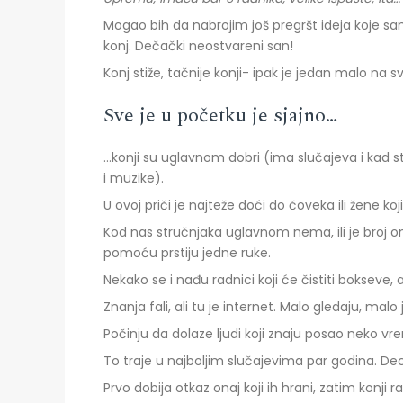
Mogao bih da nabrojim još pregršt ideja koje sam
konj. Dečački neostvareni san!
Konj stiže, tačnije konji- ipak je jedan malo na
Sve je u početku je sjajno…
…konji su uglavnom dobri (ima slučajeva i kad st
i muzike).
U ovoj priči je najteže doći do čoveka ili žene koji
Kod nas stručnjaka uglavnom nema, ili je broj o
pomoću prstiju jedne ruke.
Nekako se i nađu radnici koji će čistiti bokseve
Znanja fali, ali tu je internet. Malo gledaju, malo
Počinju da dolaze ljudi koji znaju posao neko vr
To traje u najboljim slučajevima par godina. Dec
Prvo dobija otkaz onaj koji ih hrani, zatim konji