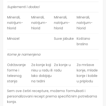
Suplementi i dodaci
Minerali,
Minerali,
Minerali,
Minerali,
natrijum-
natrijum-
natrijum-
natrijum-
hlorid
hlorid
hlorid
hlorid
Minazel
Suve jabuke
Koštano
brašno
Kome je namenjena
Održavanje
Za konje koji
Za konje u
Za mršave
forme i
nisu u radu ili
radu
konje, mlade
telesnog
lako dobijaju
konje i kobile
stanja
na težini
u priplodu
Sem ove četiri recepture, možemo formulisati i
personalizovani recept prema specifičnim potrebama
konja.