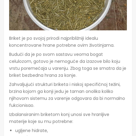
Briket je po svojoj prirodi najpribližniji idealu
koncentrovane hrane potrebne ovim životinjama.
Budući da je po svom sastavu veoma bogat
celulozom, gotovo je nemoguće da izazove bilo koju
vrstu poremećaja u varenju. Zbog toga se smatra da je
briket bezbedna hrana za konje.
Zahvaljujući strukturi briketa i niskoj specifičnoj težini,
brzina kojom ga konji jedu je taman onolika koliko
njihovom sistemu za varenje odgovara da bi normalno
fukcionisao.
Izbalansiranim briketom konj unosi sve hranljive
materije koje su mu potrebne:
ugljene hidrate,