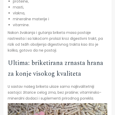
proteine,
masti,
vlakna,
mineralne materije i
vitamine.
Nakon žvakanja i gutanja briketa masa postaje
rastresita i sa lakoćom prolazi kroz digestivni trakt, pa
rizik od težih oboljenja digestivnog trakta kao što je
kolika, gotovo da ne postoji.
Ultima: briketirana zrnasta hrana
za konje visokog kvaliteta
U sastav našeg briketa ulaze samo najkvalitetniji
sastojci: žitarice celog zrna, bez prašine; vitaminsko-
mineralni dodaci i suplementi prirodnog porekla.