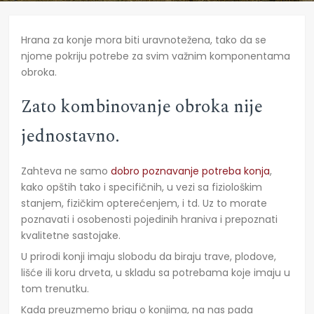
Hrana za konje mora biti uravnotežena, tako da se
njome pokriju potrebe za svim važnim komponentama
obroka.
Zato kombinovanje obroka nije
jednostavno.
Zahteva ne samo
dobro poznavanje potreba konja
,
kako opštih tako i specifičnih, u vezi sa fiziološkim
stanjem, fizičkim opterećenjem, i td. Uz to morate
poznavati i osobenosti pojedinih hraniva i prepoznati
kvalitetne sastojake.
U prirodi konji imaju slobodu da biraju trave, plodove,
lišće ili koru drveta, u skladu sa potrebama koje imaju u
tom trenutku.
Kada preuzmemo brigu o konjima, na nas pada