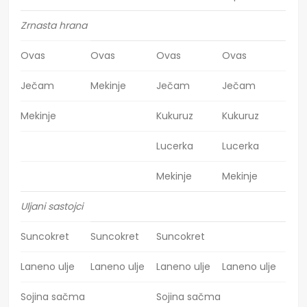
Zrnasta hrana
Ovas
Ovas
Ovas
Ovas
Ječam
Mekinje
Ječam
Ječam
Mekinje
Kukuruz
Kukuruz
Lucerka
Lucerka
Mekinje
Mekinje
Uljani sastojci
Suncokret
Suncokret
Suncokret
Laneno ulje
Laneno ulje
Laneno ulje
Laneno ulje
Sojina sačma
Sojina sačma