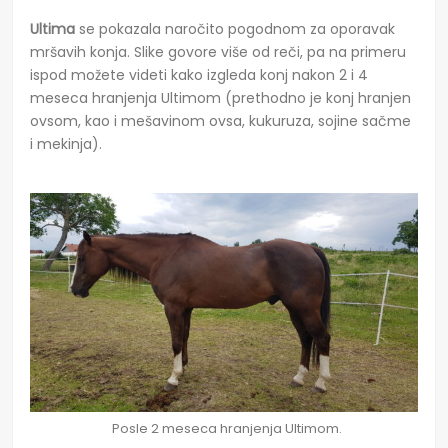
Ultima
se pokazala naročito pogodnom za oporavak
mršavih konja. Slike govore više od reči, pa na primeru
ispod možete videti kako izgleda konj nakon 2 i 4
meseca hranjenja Ultimom (prethodno je konj hranjen
ovsom, kao i mešavinom ovsa, kukuruza, sojine sačme
i mekinja).
Posle 2 meseca hranjenja Ultimom.