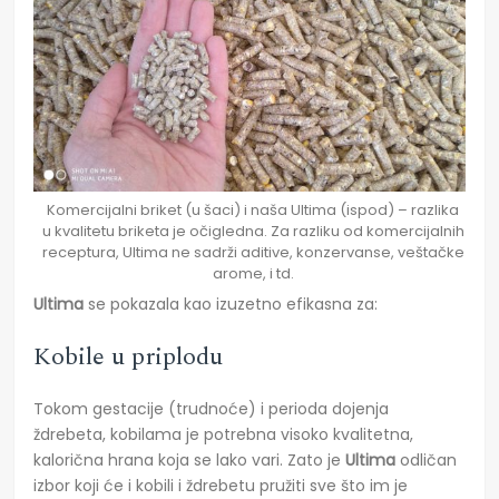
Komercijalni briket (u šaci) i naša Ultima (ispod) – razlika
u kvalitetu briketa je očigledna. Za razliku od komercijalnih
receptura, Ultima ne sadrži aditive, konzervanse, veštačke
arome, i td.
Ultima
se pokazala kao izuzetno efikasna za:
Kobile u priplodu
Tokom gestacije (trudnoće) i perioda dojenja
ždrebeta, kobilama je potrebna visoko kvalitetna,
kalorična hrana koja se lako vari. Zato je
Ultima
odličan
izbor koji će i kobili i ždrebetu pružiti sve što im je