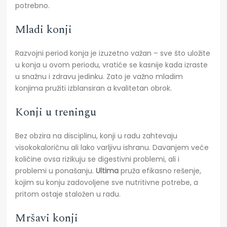
potrebno.
Mladi konji
Razvojni period konja je izuzetno važan – sve što uložite
u konja u ovom periodu, vratiće se kasnije kada izraste
u snažnu i zdravu jedinku. Zato je važno mladim
konjima pružiti izblansiran a kvalitetan obrok.
Konji u treningu
Bez obzira na disciplinu, konji u radu zahtevaju
visokokaloričnu ali lako varljivu ishranu. Davanjem veće
količine ovsa rizikuju se digestivni problemi, ali i
problemi u ponašanju.
Ultima
pruža efikasno rešenje,
kojim su konju zadovoljene sve nutritivne potrebe, a
pritom ostaje staložen u radu.
Mršavi konji