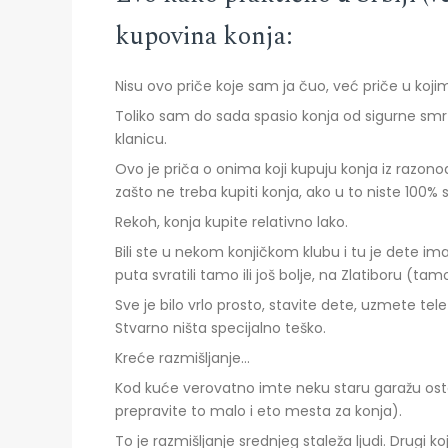
kupovina konja:
Nisu ovo priče koje sam ja čuo, već priče u ko
Toliko sam do sada spasio konja od sigurne sm
klanicu.
Ovo je priča o onima koji kupuju konja iz razono
zašto ne treba kupiti konja, ako u to niste 100% s
Rekoh, konja kupite relativno lako.
Bili ste u nekom konjičkom klubu i tu je dete im
puta svratili tamo ili još bolje, na Zlatiboru (tamo
Sve je bilo vrlo prosto, stavite dete, uzmete tel
Stvarno ništa specijalno teško.
Kreće razmišljanje…
Kod kuće verovatno imte neku staru garažu ostal
prepravite to malo i eto mesta za konja).
To je razmišljanje srednjeg staleža ljudi. Drugi k