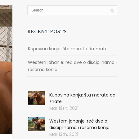
RECENT POSTS
Kupovina konja: šta morate da znate
Western jahanje: reč dve o disciplinama i
rasama konja
Kupovina konja: šta morate da
znate
Mar 19th, 2021
Western jahanje: reč dve o
disciplinama i rasama konja
Mar 13th, 2021