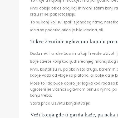
To traje u najboljim slučajevima par godina. Dec
Prvo dobija otkaz onaj koji ih hrani, zatim konji
kraju ih se ipak ratosiljaju.
To su konji koji su ispali iz jahaćeg ritma, nere
Ideja sa početka priče je bila idealna, ali…
Takve životinje uglavnom kupuju prepro
Dođu neki i u ruke časnima koji ih vrate u život
Bolje završe konji kod ljudi srednjeg finansijsk
Prvo, koštali su ih, pa ako ništa drugo, barem 
kaplje voda od vlage sa plafona, ali bolje da j
Može to i da bude dobro, jer logika kod rada sa 
ugroženi jer vlasnici uglavnom brinu o njima, p
konju treba.
Stara priča u svetu konjarstva je:
Veži konja gde ti gazda kaže, pa neka i