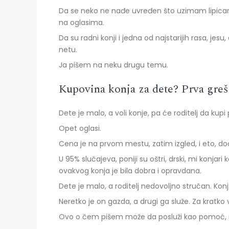
Da se neko ne nađe uvređen što uzimam lipicaner
na oglasima.
Da su radni konji i jedna od najstarijih rasa, jes
netu.
Ja pišem na neku drugu temu.
Kupovina konja za dete? Prva greš
Dete je malo, a voli konje, pa će roditelj da kupi 
Opet oglasi.
Cena je na prvom mestu, zatim izgled, i eto, d
U 95% slučajeva, poniji su oštri, drski, mi konja
ovakvog konja je bila dobra i opravdana.
Dete je malo, a roditelj nedovoljno stručan. Konj 
Neretko je on gazda, a drugi ga služe. Za kratko 
Ovo o čem pišem može da posluži kao pomoć, na