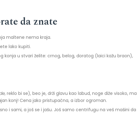
rate da znate
oja maltene nema kraja.
te lako kupiti.
og konja u stvari želite: crnog, belog, doratog (laici kažu braon),
ide
, reklo bi se), beo je, drži glavu kao labud, noge diže visoko, ma
 sjajan konj! Cena jako pristupačna, a izbor ogroman.
esno i sami, a još se i jašu. Još samo centrifugu na veš mašini da