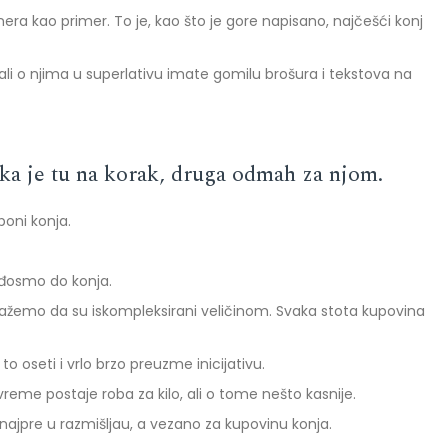
a kao primer. To je, kao što je gore napisano, najčešći konj
u, ali o njima u superlativu imate gomilu brošura i tekstova na
ka je tu na korak, druga odmah za njom.
poni konja.
ođosmo do konja.
ri kažemo da su iskompleksirani veličinom. Svaka stota kupovina
to oseti i vrlo brzo preuzme inicijativu.
vreme postaje roba za kilo, ali o tome nešto kasnije.
jpre u razmišljau, a vezano za kupovinu konja.