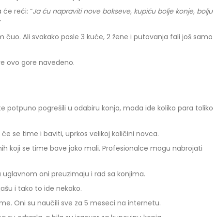
 će reći: “
Ja ću napraviti nove bokseve, kupiću bolje konje, bolju
”
 čuo. Ali svakako posle 3 kuće, 2 žene i putovanja fali još samo
 sve ovo gore navedeno.
e potpuno pogrešili u odabiru konja, mada ide koliko para toliko
 će se time i baviti, uprkos velikoj količini novca.
nih koji se time bave jako mali. Profesionalce mogu nabrojati
, a uglavnom oni preuzimaju i rad sa konjima.
 jašu i tako to ide nekako.
eme. Oni su naučili sve za 5 meseci na internetu.