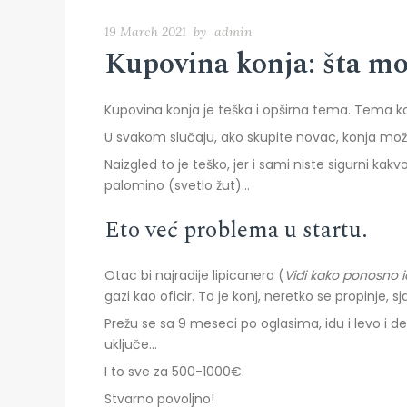
19 March 2021
by
admin
Kupovina konja: šta mo
Kupovina konja je teška i opširna tema. Tema k
U svakom slučaju, ako skupite novac, konja može
Naizgled to je teško, jer i sami niste sigurni kakv
palomino (svetlo žut)…
Eto već problema u startu.
Otac bi najradije lipicanera (
Vidi kako ponosno 
gazi kao oficir. To je konj, neretko se propinje,
Prežu se sa 9 meseci po oglasima, idu i levo i d
uključe…
I to sve za 500-1000€.
Stvarno povoljno!