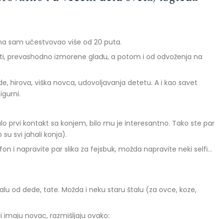
jima sam učestvovao više od 20 puta.
rti, prevashodno izmorene glađu, a potom i od odvoženja na
de, hirova, viška novca, udovoljavanja detetu. A i kao savet
igurni.
alo prvi kontakt sa konjem, bilo mu je interesantno. Tako ste par
 su svi jahali konja).
efon i napravite par slika za fejsbuk, možda napravite neki selfi…
u od dede, tate. Možda i neku staru štalu (za ovce, koze,
oji imaju novac, razmišljaju ovako: