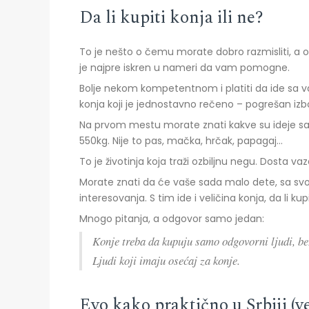
Da li kupiti konja ili ne?
To je nešto o čemu morate dobro razmisliti, a
je najpre iskren u nameri da vam pomogne.
Bolje nekom kompetentnom i platiti da ide sa v
konja koji je jednostavno rečeno – pogrešan izbo
Na prvom mestu morate znati kakve su ideje sa 
550kg. Nije to pas, mačka, hrčak, papagaj…
To je životinja koja traži ozbiljnu negu. Dosta v
Morate znati da će vaše sada malo dete, sa svo
interesovanja. S tim ide i veličina konja, da li kup
Mnogo pitanja, a odgovor samo jedan:
Konje treba da kupuju samo odgovorni ljudi, bez 
Ljudi koji imaju osećaj za konje.
Evo kako praktično u Srbiji (v