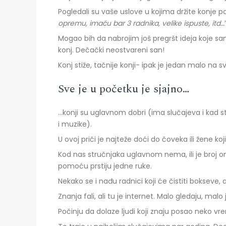
Pogledali su vaše uslove u kojima držite konje pa
opremu, imaću bar 3 radnika, velike ispuste, itd…
Mogao bih da nabrojim još pregršt ideja koje sam
konj. Dečački neostvareni san!
Konj stiže, tačnije konji- ipak je jedan malo na
Sve je u početku je sjajno…
…konji su uglavnom dobri (ima slučajeva i kad st
i muzike).
U ovoj priči je najteže doći do čoveka ili žene koji
Kod nas stručnjaka uglavnom nema, ili je broj o
pomoću prstiju jedne ruke.
Nekako se i nađu radnici koji će čistiti bokseve
Znanja fali, ali tu je internet. Malo gledaju, malo
Počinju da dolaze ljudi koji znaju posao neko vr