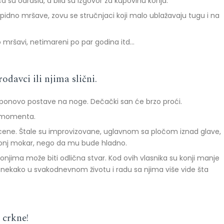
a su odrasla, a bila su izgovor za kupovinu konja.
 rapidno mršave, zovu se stručnjaci koji malo ublažavaju tugu i na
tko mršavi, netimareni po par godina itd…
davci ili njima slični.
 i ponovo postave na noge. Dečački san će brzo proći.
og momenta.
ih cene. Štale su improvizovane, uglavnom sa pločom iznad glave,
e konj mokar, nego da mu bude hladno.
konjima može biti odlična stvar. Kod ovih vlasnika su konji manje
a nekako u svakodnevnom životu i radu sa njima više vide šta
 crkne!