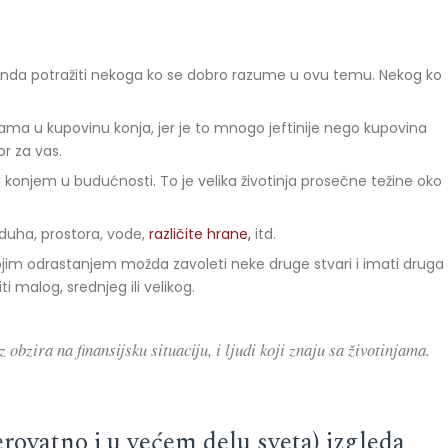
 onda potražiti nekoga ko se dobro razume u ovu temu. Nekog ko
ama u kupovinu konja, jer je to mnogo jeftinije nego kupovina
r za vas.
konjem u budućnosti. To je velika životinja prosečne težine oko
azduha, prostora, vode,
različite hrane,
itd.
jim odrastanjem možda zavoleti neke druge stvari i imati druga
iti malog, srednjeg ili velikog.
obzira na finansijsku situaciju, i ljudi koji znaju sa životinjama.
erovatno i u većem delu sveta) izgleda