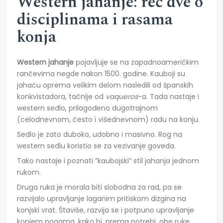
Western jahanje: reč dve o
disciplinama i rasama
konja
Western
j
ahanje
pojavljuje se na zapadnoameričkim
rančevima negde nakon 1500. godine. Kauboji su
jahaću oprema velikim delom nasledili od španskih
konkvistadora, tačnije od
vaqueros
-a. Tada nastaje i
western sedlo, prilagođeno dugotrajnom
(celodnevnom, često i višednevnom) radu na konju.
Sedlo je zato duboko, udobno i masivno. Rog na
western sedlu koristio se za vezivanje goveda.
Tako nastaje i poznati ”kaubojski” stil jahanja jednom
rukom.
Druga ruka je morala biti slobodna za rad, pa se
razvijalo upravljanje laganim pritiskom dizgina na
konjski vrat. Štaviše, razvija se i potpuno upravljanje
konjem nogama, kako bi, prema potrebi, obe ruke