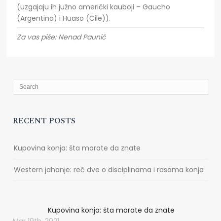
(uzgajaju ih južno američki kauboji – Gaucho
(Argentina) i Huaso (Čile)).
Za vas piše: Nenad Paunić
RECENT POSTS
Kupovina konja: šta morate da znate
Western jahanje: reč dve o disciplinama i rasama konja
Kupovina konja: šta morate da znate
Mar 19th, 2021