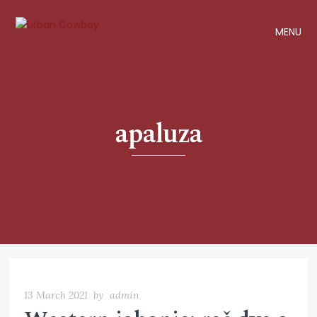
MENU
apaluza
13 March 2021
by
admin