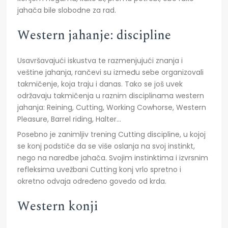
jahača bile slobodne za rad.
Western jahanje: discipline
Usavršavajući iskustva te razmenjujući znanja i
veštine jahanja, rančevi su između sebe organizovali
takmičenje, koja traju i danas. Tako se još uvek
održavaju takmičenja u raznim disciplinama western
jahanja: Reining, Cutting, Working Cowhorse, Western
Pleasure, Barrel riding, Halter…
Posebno je zanimljiv trening Cutting discipline, u kojoj
se konj podstiče da se više oslanja na svoj instinkt,
nego na naredbe jahača. Svojim instinktima i izvrsnim
refleksima uvežbani Cutting konj vrlo spretno i
okretno odvaja određeno govedo od krda.
Western konji